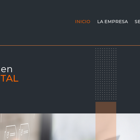
INICIO
LA EMPRESA
S
 en
ITAL