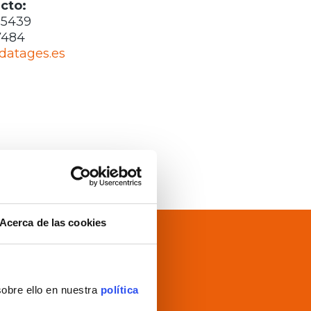
cto:
05439
7484
datages.es
Acerca de las cookies
s con más
r de la
los
sobre ello en nuestra
política