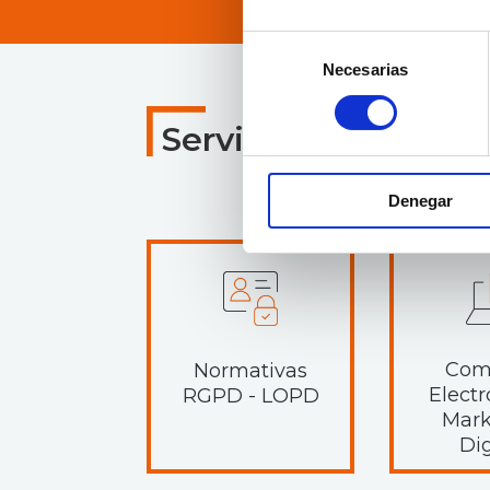
Selección
Necesarias
de
consentimiento
Servicios Especiali
Denegar
Com
Normativas
Electr
RGPD - LOPD
Mark
Dig