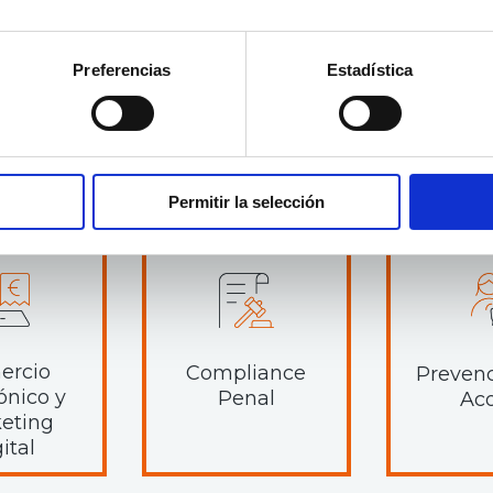
Preferencias
Estadística
zados para un Mundo Digital
Permitir la selección
ercio
Compliance
Prevenc
ónico y
Penal
Ac
eting
ital