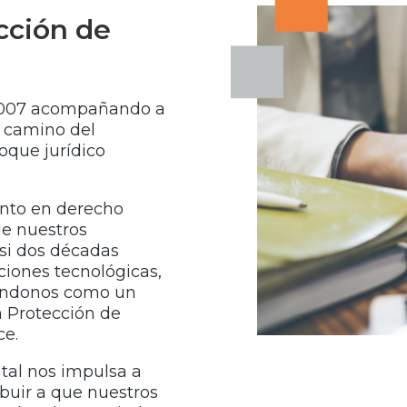
cción de
2007 acompañando a
 camino del
oque jurídico
ento en derecho
 de nuestros
si dos décadas
iones tecnológicas,
idándonos como un
n Protección de
ce.
ital nos impulsa a
ibuir a que nuestros