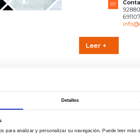
Conta
9288
69110
info@
Leer +
Detalles
Datagés es un despacho de abogado
de 15 años de experiencia en el secto
s
protección de Datos Personales y de 
os para analizar y personalizar su navegación. Puede leer más 
Derechos Digitales.