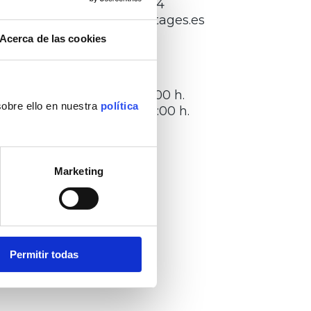
691107484
info@datages.es
Acerca de las cookies
Horario:
L – V:
8:00 – 15:00 h.
sobre ello en nuestra
política
17:00 – 19:00 h.
Marketing
Permitir todas