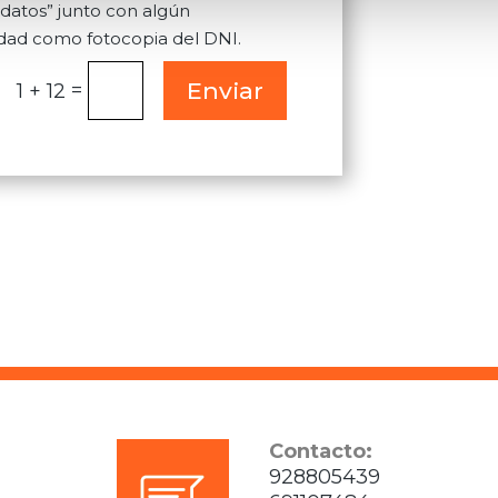
 datos” junto con algún
dad como fotocopia del DNI.
Enviar
=
1 + 12
Contacto:
928805439